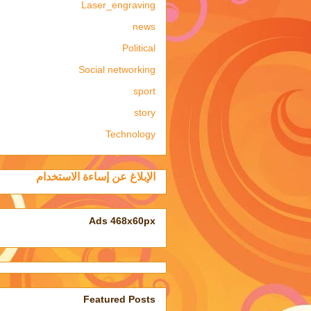
Laser_engraving
news
Political
Social networking
sport
story
Technology
الإبلاغ عن إساءة الاستخدام
Ads 468x60px
Featured Posts