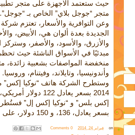
حيث ستعتمد الأجهزة على متجر تطبي
متجر “جوجل بلاي” الخاص بـ “جوجل”.
وعن التوافرية والأسعار، تعتزم شركة 
الجديدة بعدة ألوان هي، الأبيض، والأ
والأزرق، والأسود، والأصفر، وستركز
مبدئيًا في الأسواق الناشئة حيث تحظى
منخفضة المواصفات بشعبية زائدة، مثل
وأندونيسيا، وتايلاند، وفيتنام، وروسيا.
وستطرح الشركة هاتف “نوكيا إكس” مط
2014 بسعر يعادل 122 دول
إكس بلس” و “نوكيا إكس إل” فستُطرح
بسعر يعادل، 136، و 150 دولار، على الترتيب.
on
فبراير 24, 2014
0 Comments