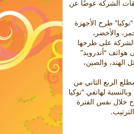
قات الشركة عوضًا عن
“نوكيا” طرح الأجهزة
حمر، والأخضر،
 الشركة على طرحها
 هواتف “أندرويد”
 الهند، والصين،
لع الربع الثاني من
ار أمريكي، وبالنسبة لهاتفي “نوكيا
 خلال نفس الفترة