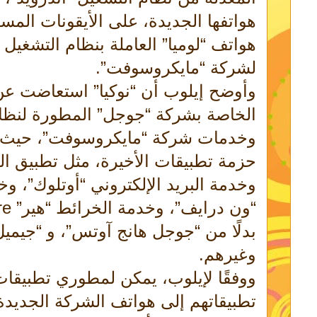
هواتفها الجديدة، على الأيقونات الم
هواتف “لوميا” العاملة بنظام التشغيل “
لشركة “مايكروسوفت”.
وأوضح إيلوب أن “نوكيا” استعاضت عن
الخاصة بشركة “جوجل” المطورة لنظام 
وخدمات شركة “مايكروسوفت”، حيث س
حزمة تطبيقات الأخيرة، مثل تطبيق ا
وخدمة البريد الإلكتروني “أوتلوك”، و
بدلًا من “جوجل هانج آوتس”، و “جيمي
وغيرهم.
ووفقًا لإيلوب، يمكن لمطوري تطبيقات
تطبيقاتهم إلى هواتف الشركة الجديدة،