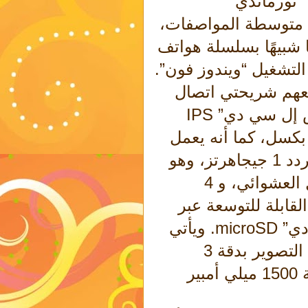
 “نورماندي”
لذكية متوسطة المواصفات،
ًا شبيهًا بسلسلة هواتف
 التشغيل “ويندوز فون”.
يعهم شريحتي اتصال
“سيم” SIM، بشاشة بتقنية “آي بي إس إل سي دي” IPS
LC قياسها 4 بوصة وبدقة 800×480 بكسل، كما أنه يعمل
بمعالج “سنابدراجون” ثنائي النوى، وبتردد 1 جيجاهرتز، وهو
يوفر 512 ميجابايت من ذاكرة الوصول العشوائي، و 4
لقابلة للتوسعة عبر
بطاقات الذاكرة من نوع “مايكرو إس دي” microSD. ويأتي
“نوكيا إكس” بكاميرا خلفية قادرة على التصوير بدقة 3
ميجابكسل، بالإضافة إلى بطارية بسعة 1500 ميلي أمبير