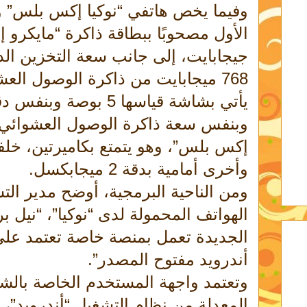
وفيما يخص هاتفي “نوكيا إكس بلس” و 
جيجابايت، إلى جانب سعة التخزين الداخ
768 ميجابايت من ذاكرة الوصول العش
يأتي بشاشة قياسها 5 بوصة
وبنفس سعة ذاكرة الوصول العشوائي ال
وأخرى أمامية بدقة 2 ميجابكسل.
ومن الناحية البرمجية، أوضح مدير ال
الهواتف المحمولة لدى “نوكيا”، “نيل ب
الجديدة تعمل بمنصة خاصة تعتمد على
أندرويد مفتوح المصدر”.
وتعتمد واجهة المستخدم الخاصة بالش
المعدلة من نظام التشغيل “أندرويد”، وا