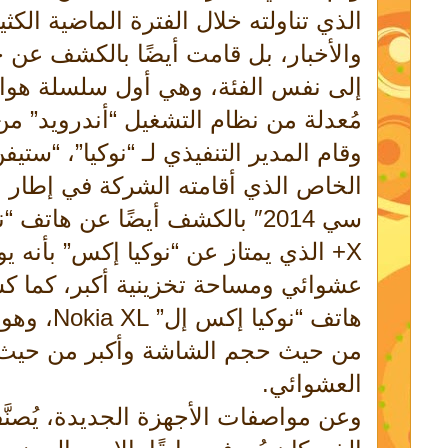
الذي تناولته خلال الفترة الماضية الكث
والأخبار، بل قامت أيضًا بالكشف عن ج
إلى نفس الفئة، وهي أول سلسلة هوا
مُعدلة من نظام التشغيل “أندرويد” من إ
وقام المدير التنفيذي لـ “نوكيا”، “ستي
الخاص الذي أقامته الشركة في إطار مش
X+ الذي يمتاز عن “نوكيا إكس” بأنه 
عشوائي ومساحة تخزينية أكبر، كما ك
هاتف “نوكيا
من حيث حجم الشاشة وأكبر من حيث 
العشوائي.
وعن مواصفات الأجهزة الجديدة، يُصنّ