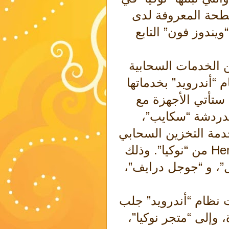
سطحة المعروفة لدى
ويندوز فون” التابع
 الخدمات السحابية
“أندرويد” بخدماتها
تأتي الأجهزة مع
لدردشة “سكايب”،
خدمة التخزين السحابي
“ون درايف”، وخدمة الخرائط “هير” Here من “نوكيا”. وذلك
ل”، و “جوجل درايف”،
 نظام “أندرويد” جلب
 وإلى “متجر نوكيا”،