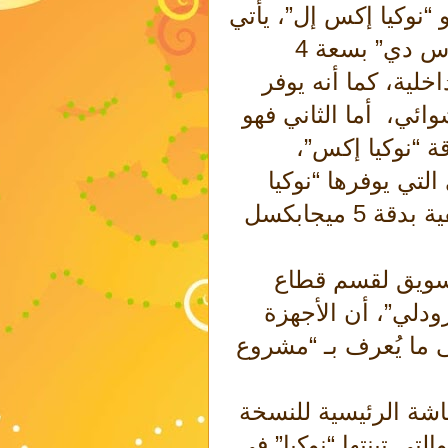
“نوكيا إكس إل”، يأتي
الأول مصحوبًا ببطاقة ذاكرة “مايكرو إس دي” بسعة 4
لية، كما أنه يوفر
وائي، أما الثاني فهو
 وبنفس دقة “نوكيا إكس”،
تي يوفرها “نوكيا
إكس بلس”، وهو يتمتع بكاميرتين، خلفية بدقة 5 ميجابكسل
تسويق لقسم قطاع
رودلي”، أن الأجهزة
 ما يُعرف بـ “مشروع
اشة الرئيسية للنسخة
لتي تبنتها “نوكيا” في