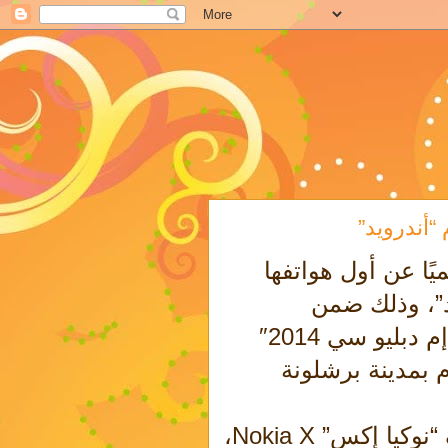
“أندرويد”
ًا عن أول هواتفها
يد”، وذلك ضمن
مشاركتها في مؤتمر الجوال العالمي “إم دبليو سي 2014″
ليوم بمدينة برشلونة
ولم تكتفي الشركة بالكشف عن هاتف “نوكيا إكس” Nokia X،